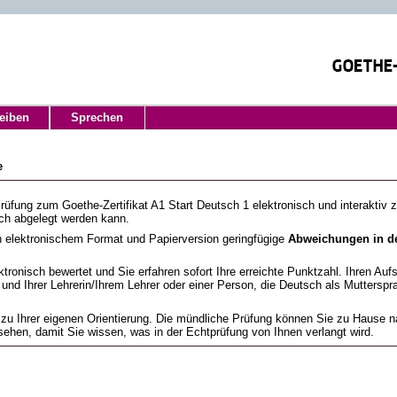
eiben
Sprechen
e
üfung zum Goethe-Zertifikat A1 Start Deutsch 1 elektronisch und interaktiv zu
sch abgelegt werden kann.
 elektronischem Format und Papierversion geringfügige
Abweichungen in d
ronisch bewertet und Sie erfahren sofort Ihre erreichte Punktzahl. Ihren Auf
nd Ihrer Lehrerin/Ihrem Lehrer oder einer Person, die Deutsch als Mutterspr
zu Ihrer eigenen Orientierung. Die mündliche Prüfung können Sie zu Hause na
sehen, damit Sie wissen, was in der Echtprüfung von Ihnen verlangt wird.