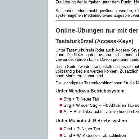
Zur Lösung der Aufgaben unter dem Punkt “Hör
Sollte dies jedoch nicht gewünscht werden, 
systemeigenen Mediensoftware abgespielt we
Online
-Übungen nur mit der
Tastaturkürzel (
Access
-
Keys
)
Unter Tastaturkürzeln (oder auch
Access
-
Key
kann. Die Nutzung der Tastatur ist besonders
verwendet werden kann. Davon profitieren jedoc
Diese Seiten wurden so gestaltet, dass sie mit 
vollständig bedient werden können. Zusätzlich 
ohne Maus erreichbar sind.
Die wichtigsten Tastenkombinationen für die N
Unter
Windows
-Betriebssystem
Strg + T: Neuer Tab
Strg + W oder Strg + F4: Aktuellen Tab s
Alt + Pfeil links/rechts: Zur vorherigen b
Unter
Macintosh
-Betriebssystem
Cmd + T: Neuer Tab
Cmd + W: Aktuellen Tab schließen