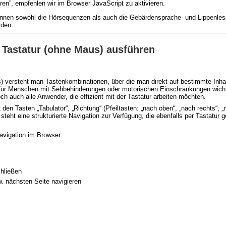
en”, empfehlen wir im Browser JavaScript zu aktivieren.
können sowohl die Hörsequenzen als auch die Gebärdensprache- und Lippenle
rden.
 Tastatur (ohne Maus) ausführen
s
) versteht man Tastenkombinationen, über die man direkt auf bestimmte Inhalt
 für Menschen mit Sehbehinderungen oder motorischen Einschränkungen wichti
h auch alle Anwender, die effizient mit der Tastatur arbeiten möchten.
den Tasten „Tabulator“, „Richtung“ (Pfeiltasten: „nach oben“, „nach rechts“, „
steht eine strukturierte Navigation zur Verfügung, die ebenfalls per Tastatur 
avigation im Browser:
chließen
zw. nächsten Seite navigieren